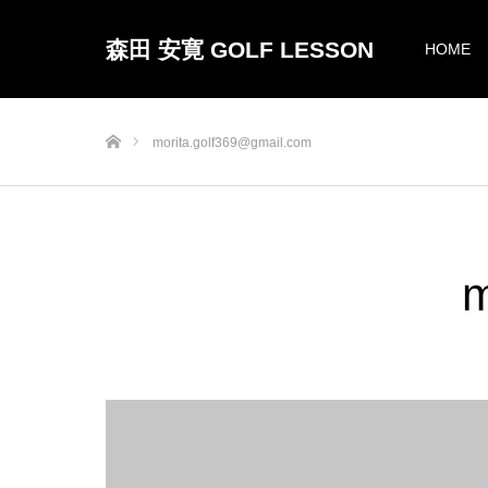
森田 安寛 GOLF LESSON
HOME
ホーム
morita.golf369@gmail.com
m