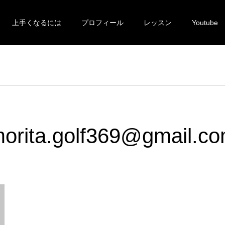
上手くなるには
プロフィール
レッスン
Youtube
orita.golf369@gmail.c